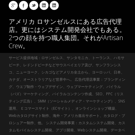
アメリカ ロサンゼルスにある広告代理
店。更にはシステム開発会社でもある。
2つの顔を持つ職人集団。それがArtisan
Crew。
サービス提供地域：ロサンゼルス、サンタモニカ、トーランス、ハモサ
ビーチ、レドンドビーチなどサウスベイエリア及び、サンフランシス
コ、ニューヨーク、シカゴなどアメリカ全土から、ヨーロッパ、日本、
カナダ、オーストラリアなど世界中へ。 広告代理店事業：ブランディン
グ、ウエブ制作・ウェブデザイン、ウェブマーケティング、バイラル
（バズ）マーケティング、バイラルコンテンツ作成、SEO、PPC（リス
ティング広告）、SMM（ソーシャルメディア・マーケティング）、SNS
運用、 Ｅコマースサイト（ECサイト）、オンラインショップ構築、
Webカタログサイト制作、海外・アメリカ進出サポート、カタログ・ブ
ロシュアー制作、他。 システム開発事業：カスタムシステム開発、カス
タムモバイルシステム開発、アプリ開発、Webシステム開発、データベ