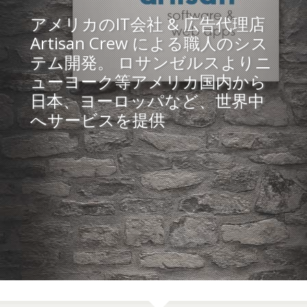
アメリカのIT会社 & 広告代理店
Artisan Crew による職人のシス
テム開発。
ロサンゼルスよりニ
ューヨーク等アメリカ国内から
日本、ヨーロッパなど、世界中
へサービスを提供