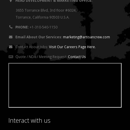
HEAD DEVELOPMENT & MARKETING OFFICE:
3655 Torrance Blvd, 3rd floor #6024,
Torrance, California 90503 U.S.A.
PHONE:
+1-310-540-1150
Email About Our Services:
marketing@artisancrew.com
Contact About Jobs:
Visit Our Careers Page Here.
Quote / NDA / Meeting Request:
Contact Us
Interact with us