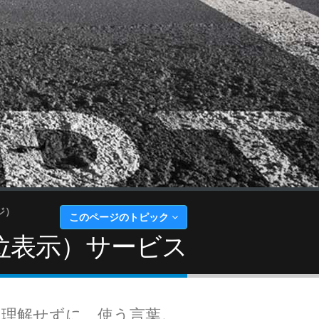
ジ）
このページのトピック
位表示）サービス
く理解せずに、使う言葉。