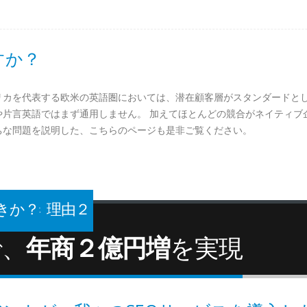
すか？
リカを代表する欧米の英語圏においては、潜在顧客層がスタンダードと
や片言英語ではまず通用しません。 加えてほとんどの競合がネイティブ
ちな問題を説明した、こちらのページも是非ご覧ください。
か？: 理由２
で、
年商２億円増
を実現