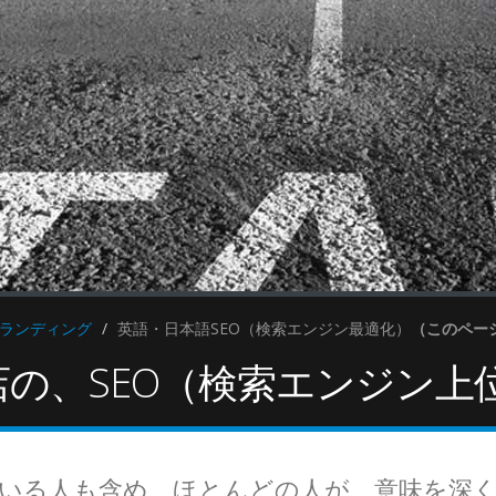
ブランディング
英語・日本語SEO（検索エンジン最適化）
（このペー
の、SEO（検索エンジン上
果"
"
ている人も含め、ほとんどの人が、意味を深