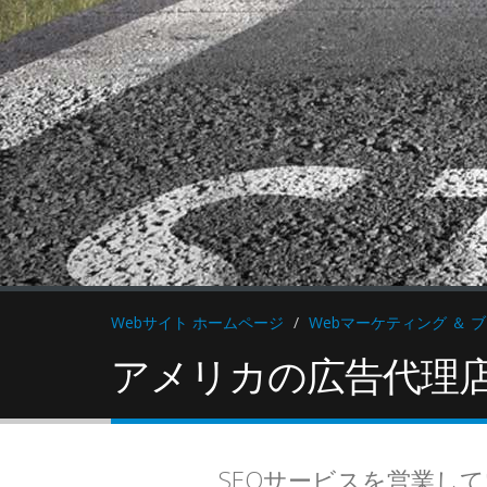
Webサイト ホームページ
Webマーケティング ＆ 
アメリカの広告代理店
"自然結
"スパム
SEOサービスを営業し