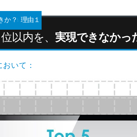
か？: 理由１
５位以内を、
実現できなかっ
において：