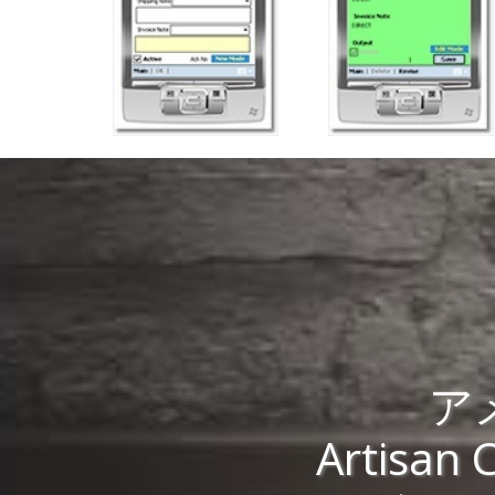
ア
Artis