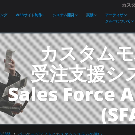
カス
ング
WEBサイト制作
システム開発
実績
アーティザン
クルーについて
カスタムモ
受注支援シ
Sales Force 
(SFA
ム開発
パッケージソフトとカスタムシステムの違い