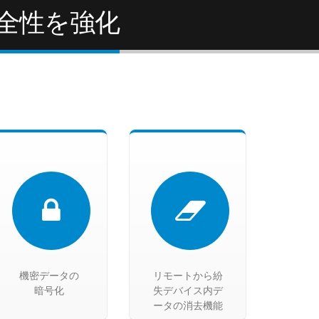
全性を強化
機密データの
リモートから紛
暗号化
失デバイス内デ
ータの消去機能