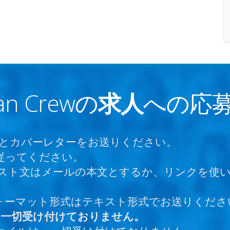
san Crewの
求人
への応
書とカバーレターをお送りください。
ず従ってください。
 テキスト文はメールの本文とするか、リンクを
フォーマット形式はテキスト形式でお送りくださ
、一切受け付けておりません。