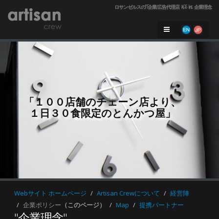
ロサンゼルスのIT企業/広告代理店 ACE Inc. 企業理念
「１００店舗のチェーン店より、
１日３０食限定のとんかつ屋」

Webサイト ホームページ
Artisan Crewについて
経営陣
企業ポリシー
（このページ）
Map
提携パートナー
"企業理念"