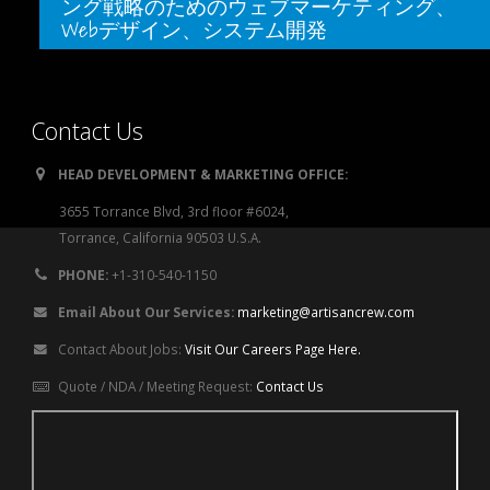
ング戦略のためのウェブマーケティング、
Webデザイン、システム開発
Contact Us
HEAD DEVELOPMENT & MARKETING OFFICE:
3655 Torrance Blvd, 3rd floor #6024,
Torrance, California 90503 U.S.A.
PHONE:
+1-310-540-1150
Email About Our Services:
marketing@artisancrew.com
Contact About Jobs:
Visit Our Careers Page Here.
Quote / NDA / Meeting Request:
Contact Us